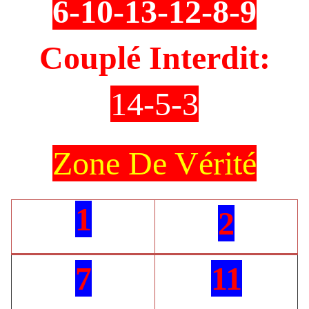
6-10-13-12-8-9
Couplé Interdit:
14-5-3
Zone De Vérité
1
2
7
11