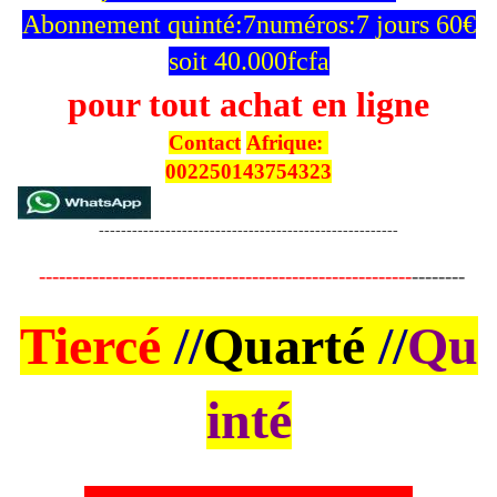
Abonnement quinté:7numéros:7 jours 60€
soit 40.000fcfa
pour tout achat en ligne
Contact
Afrique:
002250143754323
------------------------------------------------------
--------------------------------------------------------
--------
Tiercé
//
Quarté
//
Qu
inté