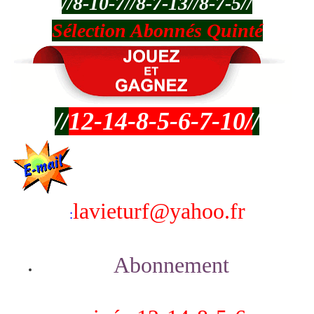
//8-10-7//8-7-13//8-7-5//
Sélection Abonnés Quinté
//
12-14-8-5-6-7-10/
/
lavieturf@yahoo.fr
:
Abonnement