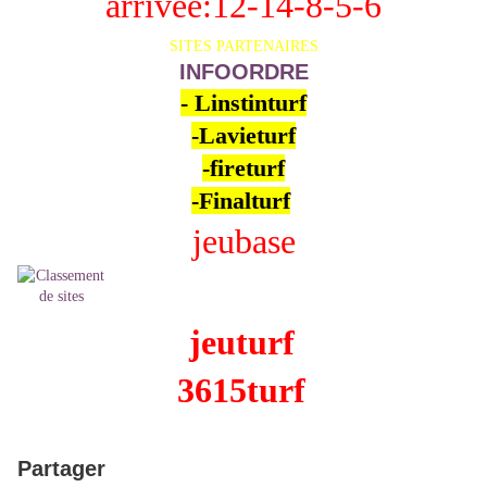
arrivée:12-14-8-5-6
SITES PARTENAIRES
INFOORDRE
-
Linstinturf
-
Lavieturf
-
fireturf
-
Finalturf
jeubase
jeuturf
3615turf
Partager