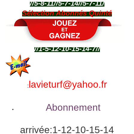
//5-8-11//5-7-14
/
/5-7-11/
Sélection Abonnés Quinté
//1-5-12-10-15-14-7//
lavieturf@yahoo.fr
:
Abonnement
arrivée:1-12-10-15-14