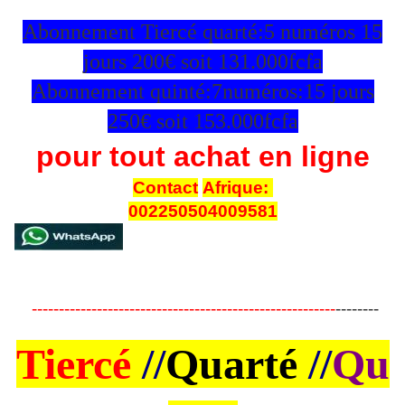
Abonnement Tiercé quarté:5 numéros 15
jours 200€ soit 131.000fcfa
Abonnement quinté:7numéros:15 jours
250€ soit 153.000fcfa
pour tout achat en ligne
Contact
Afrique:
002250504009581
--------------------------------------------------------
--------
Tiercé
//
Quarté
//
Qu