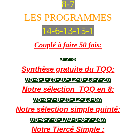
8-7
LES PROGRAMMES
14-6-13-15-1
Couplé à faire 50 fois:
5-7-8
Synthèse gratuite du TQQ:
//5-4-1-15-10-12-8-13-7-2//
Notre sélection TQQ en 8:
//
5-4-7-8-15-12-13-6
/
/
Notre sélection simple quinté:
//
5-4-7-8-1
//
4-5-8-7-14
//
Notre Tiercé Simple :