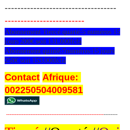
-----------------------------------
-------------------------
Abonnement Tiercé quarté:5 numéros 15
jours 200€ soit 131.000fcfa
Abonnement quinté:7numéros:15 jours
250€ soit 153.000fcfa
Contact
Afrique:
002250504009581
--------------------------------------------------------
--------