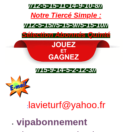
//12-5-15-11-14-9-10-8//
Notre Tiercé Simple :
//12-5-15//5-15-9//5-15-10//
Sélection Abonnés Quinté
//15-9-14-5-2-12-3//
lavieturf@yahoo.fr
:
vipabonnement