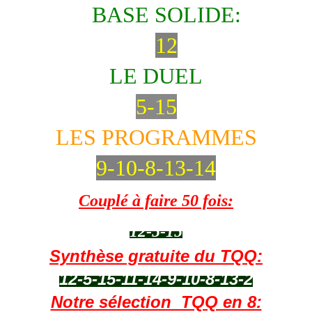
BASE SOLIDE:
12
LE DUEL
5-15
LES PROGRAMMES
9-10-8-13-14
Couplé à faire 50 fois:
12-5-15
Synthèse gratuite du TQQ:
12-5-15-11-14-9-10-8-13-2
Notre sélection TQQ en 8: