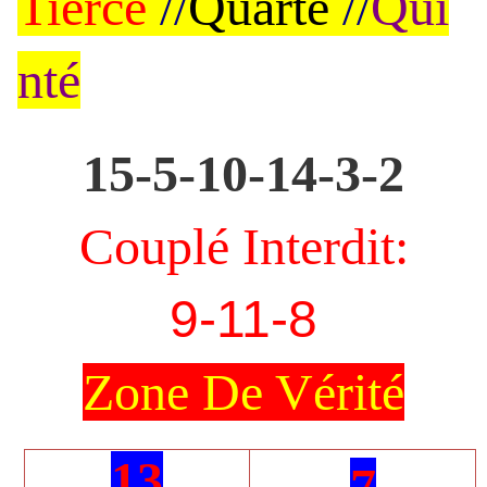
Tiercé
//
Quarté
//
Qui
nté
15-5-10-14-3-2
Couplé Interdit:
9-11-8
Zone De Vérité
13
7